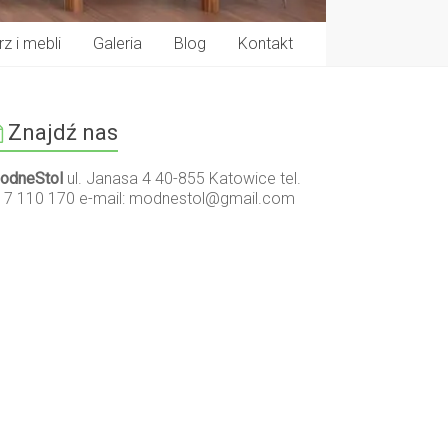
z i mebli
Galeria
Blog
Kontakt
Znajdź nas
odneStol
ul. Janasa 4 40-855 Katowice tel.
17 110 170 e-mail:
modnestol@gmail.com