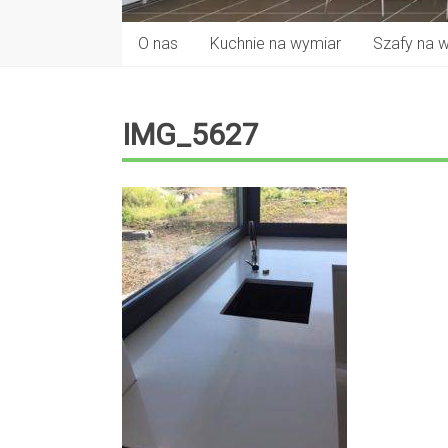
O nas
Kuchnie na wymiar
Szafy na 
IMG_5627