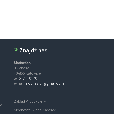
Znajdź nas
ModneStol
ul.Janasa
40-855 Katowice
tel.
517110170
i
e-mail:
modnestoll@gmail.com
Zakład Produkcyjny:
e,
Modnestol Iwona Karasek