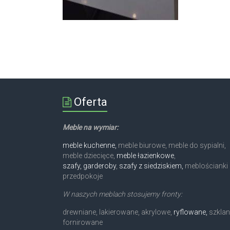
Oferta
Meble na wymiar:
meble kuchenne,
meble biurowe, meble do sypialni,
meble dziecięce,
meble łazienkowe
,
szafy, garderoby
,
szafy z siedziskiem,
meblościanki 
przedpokoje
W naszych meblach stosujemy fronty:
drewniane, lakierowane, akrylowe,
ryflowane,
szklan
fornirowane