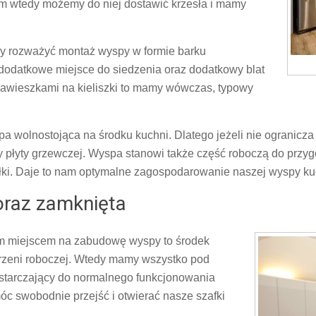
 m wtedy możemy do niej dostawić krzesła i mamy
y rozważyć montaż wyspy w formie barku
 dodatkowe miejsce do siedzenia oraz dodatkowy blat
 zawieszkami na kieliszki to mamy wówczas, typowy
a wolnostojąca na środku kuchni. Dlatego jeżeli nie ogranicza
płyty grzewczej. Wyspa stanowi także część roboczą do przyg
siłki. Daje to nam optymalne zagospodarowanie naszej wyspy k
oraz zamknięta
ym miejscem na zabudowę wyspy to środek
strzeni roboczej. Wtedy mamy wszystko pod
ystarczający do normalnego funkcjonowania
c swobodnie przejść i otwierać nasze szafki