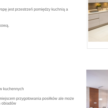
spę jest przestrzeń pomiędzy kuchnią a
nkową.
ów kuchennych
ko miejscem przygotowania posiłków ale może
h obiadów