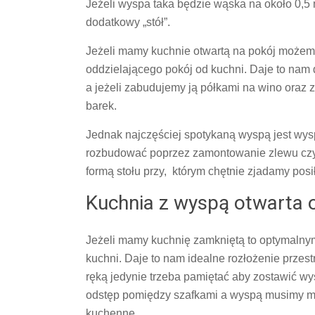
Jeżeli wyspa taka będzie wąska na około 0,5
dodatkowy „stół”.
Jeżeli mamy kuchnie otwartą na pokój możem
oddzielającego pokój od kuchni. Daje to nam
a jeżeli zabudujemy ją półkami na wino oraz
barek.
Jednak najczęściej spotykaną wyspą jest wysp
rozbudować poprzez zamontowanie zlewu czy 
formą stołu przy, którym chętnie zjadamy po
Kuchnia z wyspą otwarta 
Jeżeli mamy kuchnię zamkniętą to optymaln
kuchni. Daje to nam idealne rozłożenie prze
ręką jedynie trzeba pamiętać aby zostawić w
odstęp pomiędzy szafkami a wyspą musimy mó
kuchenne.