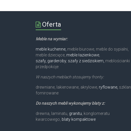
Oferta
Meble na wymiar:
meble kuchenne,
meble biurowe, meble do sypialni,
meble dziecięce,
meble łazienkowe
,
szafy, garderoby
,
szafy z siedziskiem,
meblościanki 
przedpokoje
W naszych meblach stosujemy fronty:
drewniane, lakierowane, akrylowe,
ryflowane,
szklan
fornirowane
Do naszych mebli wykonujemy blaty z:
drewna, laminatu,
granitu
, konglomeratu
kwarcowego,
blaty kompaktowe