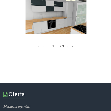
«
‹
z
3
›
»
Oferta
Meble na wymiar: