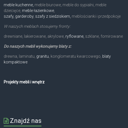
meble kuchenne,
meble biurowe, meble do sypialni, meble
dziecięce,
meble łazienkowe
,
szafy, garderoby
,
szafy z siedziskiem,
meblościanki i przedpokoje
W naszych meblach stosujemy fronty:
drewniane, lakierowane, akrylowe,
ryflowane,
szklane, fornirowane
Do naszych mebli wykonujemy blaty z:
drewna, laminatu,
granitu
, konglomeratu kwarcowego,
blaty
kompaktowe
Projekty mebli i wnętrz
Znajdź nas