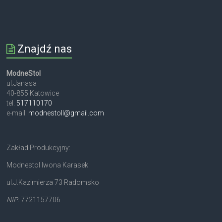
Znajdź nas
ModneStol
ul.Janasa
40-855 Katowice
tel.
517110170
e-mail:
modnestoll@gmail.com
Zakład Produkcyjny:
Modnestol Iwona Karasek
ul.J.Kazimierza 73 Radomsko
NIP
. 7721157706