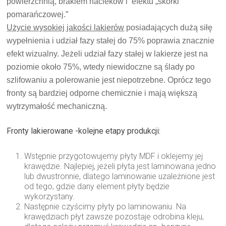
powierzchnią, brakiem nacieków i efektu „skórki
pomarańczowej.”
Użycie wysokiej jakości lakierów
posiadających dużą siłę
wypełnienia i udział fazy stałej do 75% poprawia znacznie
efekt wizualny. Jeżeli udział fazy stałej w lakierze jest na
poziomie około 75%, wtedy niewidoczne są ślady po
szlifowaniu a polerowanie jest niepotrzebne. Oprócz tego
fronty są bardziej odporne chemicznie i mają większą
wytrzymałość mechaniczną.
Fronty lakierowane -kolejne etapy produkcji:
Wstępnie przygotowujemy płyty MDF i oklejemy jej
krawędzie. Najlepiej, jeżeli płyta jest laminowana jedno
lub dwustronnie, dlatego laminowanie uzależnione jest
od tego, gdzie dany element płyty będzie
wykorzystany.
Następnie czyścimy płyty po laminowaniu. Na
krawędziach płyt zawsze pozostaje odrobina kleju,