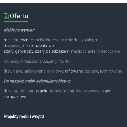
Oferta
Meble na wymiar:
meble kuchenne,
meble biurowe, meble do sypialni, meble
dziecięce,
meble łazienkowe
,
szafy, garderoby
,
szafy z siedziskiem,
meblościanki i przedpokoje
W naszych meblach stosujemy fronty:
drewniane, lakierowane, akrylowe,
ryflowane,
szklane, fornirowane
Do naszych mebli wykonujemy blaty z:
drewna, laminatu,
granitu
, konglomeratu kwarcowego,
blaty
kompaktowe
Projekty mebli i wnętrz