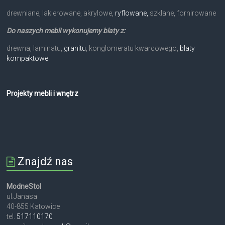
drewniane, lakierowane, akrylowe,
ryflowane,
szklane, fornirowane
Do naszych mebli wykonujemy blaty z:
drewna, laminatu,
granitu
, konglomeratu kwarcowego,
blaty
kompaktowe
Projekty mebli i wnętrz
Znajdź nas
ModneStol
ul.Janasa
40-855 Katowice
tel.
517110170