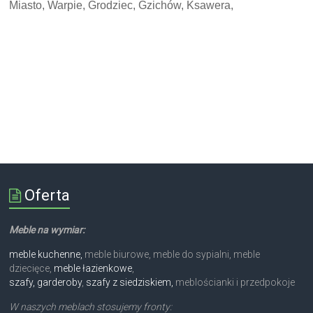
Miasto, Warpie, Grodziec, Gzichów, Ksawera,
Oferta
Meble na wymiar:
meble kuchenne,
meble biurowe, meble do sypialni, meble
dziecięce,
meble łazienkowe
,
szafy, garderoby
,
szafy z siedziskiem,
meblościanki i przedpokoje
W naszych meblach stosujemy fronty: