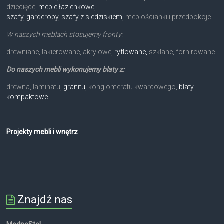
dziecięce,
meble łazienkowe
,
szafy, garderoby
,
szafy z siedziskiem,
meblościanki i przedpokoje
W naszych meblach stosujemy fronty:
drewniane, lakierowane, akrylowe,
ryflowane,
szklane, fornirowane
Do naszych mebli wykonujemy blaty z:
drewna, laminatu,
granitu
, konglomeratu kwarcowego,
blaty
kompaktowe
Projekty mebli i wnętrz
Znajdź nas