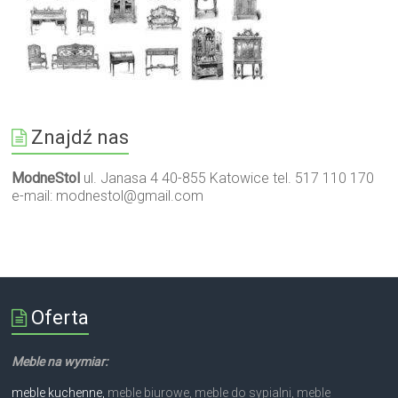
Znajdź nas
ModneStol
ul. Janasa 4 40-855 Katowice tel. 517 110 170
e-mail:
modnestol@gmail.com
Oferta
Meble na wymiar:
meble kuchenne,
meble biurowe, meble do sypialni, meble