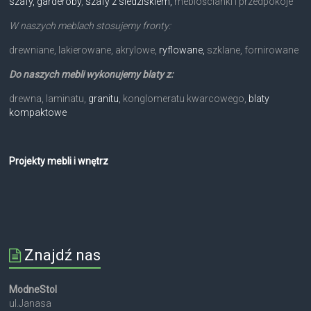
szafy, garderoby
,
szafy z siedziskiem,
meblościanki i przedpokoje
W naszych meblach stosujemy fronty:
drewniane, lakierowane, akrylowe,
ryflowane,
szklane, fornirowane
Do naszych mebli wykonujemy blaty z:
drewna, laminatu,
granitu
, konglomeratu kwarcowego,
blaty
kompaktowe
Projekty mebli i wnętrz
Znajdź nas
ModneStol
ul.Janasa