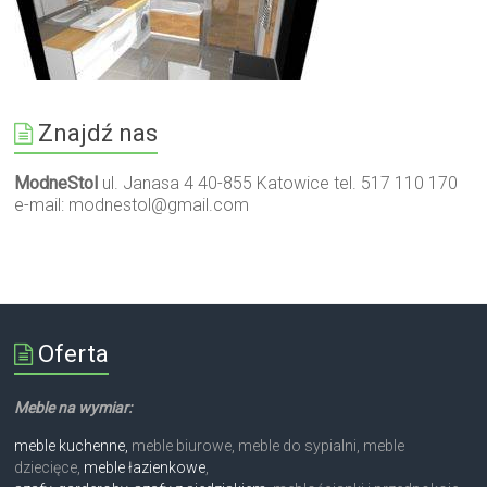
Znajdź nas
ModneStol
ul. Janasa 4 40-855 Katowice tel. 517 110 170
e-mail:
modnestol@gmail.com
Oferta
Meble na wymiar:
meble kuchenne,
meble biurowe, meble do sypialni, meble
dziecięce,
meble łazienkowe
,