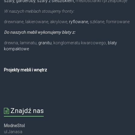
szafy, garderoby
,
szafy z siedziskiem,
meblościanki i przedpokoje
W naszych meblach stosujemy fronty:
drewniane, lakierowane, akrylowe,
ryflowane,
szklane, fornirowane
Do naszych mebli wykonujemy blaty z:
drewna, laminatu,
granitu
, konglomeratu kwarcowego,
blaty
kompaktowe
Projekty mebli i wnętrz
Znajdź nas
ModneStol
ul.Janasa