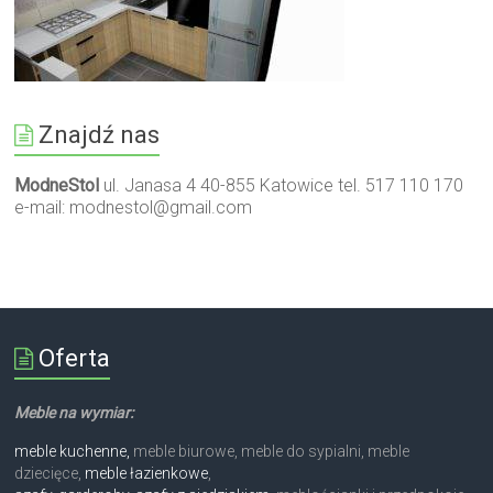
Znajdź nas
ModneStol
ul. Janasa 4 40-855 Katowice tel. 517 110 170
e-mail:
modnestol@gmail.com
Oferta
Meble na wymiar:
meble kuchenne,
meble biurowe, meble do sypialni, meble
dziecięce,
meble łazienkowe
,