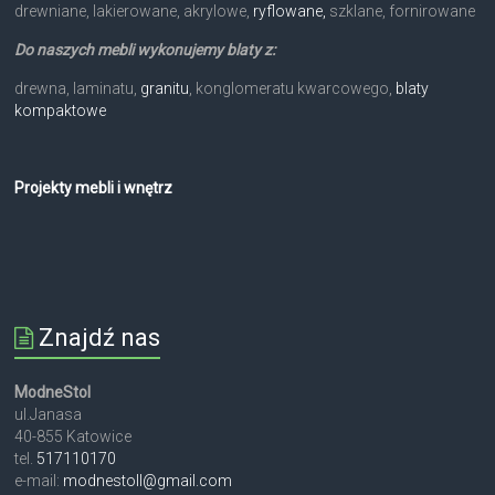
drewniane, lakierowane, akrylowe,
ryflowane,
szklane, fornirowane
Do naszych mebli wykonujemy blaty z:
drewna, laminatu,
granitu
, konglomeratu kwarcowego,
blaty
kompaktowe
Projekty mebli i wnętrz
Znajdź nas
ModneStol
ul.Janasa
40-855 Katowice
tel.
517110170
e-mail:
modnestoll@gmail.com