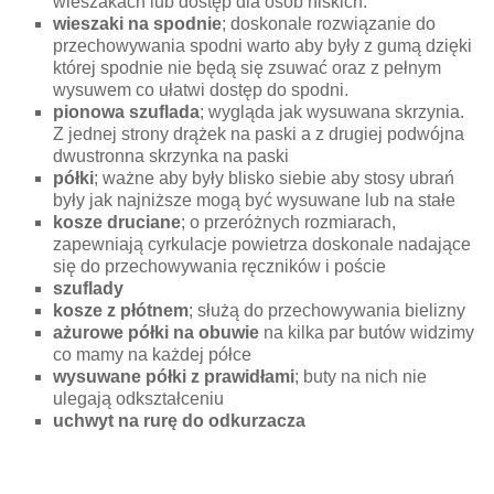
wieszakach lub dostęp dla osób niskich.
wieszaki na spodnie
; doskonale rozwiązanie do
przechowywania spodni warto aby były z gumą dzięki
której spodnie nie będą się zsuwać oraz z pełnym
wysuwem co ułatwi dostęp do spodni.
pionowa szuflada
; wygląda jak wysuwana skrzynia.
Z jednej strony drążek na paski a z drugiej podwójna
dwustronna skrzynka na paski
półki
; ważne aby były blisko siebie aby stosy ubrań
były jak najniższe mogą być wysuwane lub na stałe
kosze druciane
; o przeróżnych rozmiarach,
zapewniają cyrkulacje powietrza doskonale nadające
się do przechowywania ręczników i poście
szuflady
kosze z płótnem
; służą do przechowywania bielizny
ażurowe półki na obuwie
na kilka par butów widzimy
co mamy na każdej półce
wysuwane półki z prawidłami
; buty na nich nie
ulegają odkształceniu
uchwyt na rurę do odkurzacza