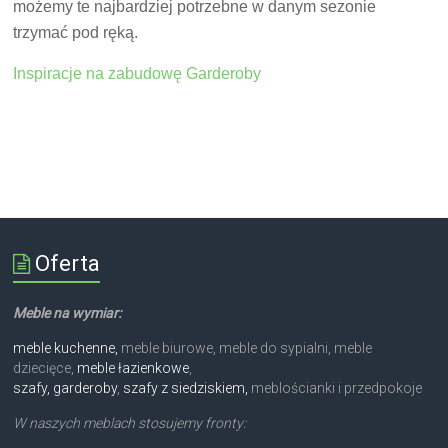
możemy te najbardziej potrzebne w danym sezonie
trzymać pod ręką.
Inspiracje na zabudowę Garderoby
Oferta
Meble na wymiar:
meble kuchenne,
meble biurowe, meble do sypialni, meble
dziecięce,
meble łazienkowe
,
szafy, garderoby
,
szafy z siedziskiem,
meblościanki i przedpokoje
W naszych meblach stosujemy fronty: