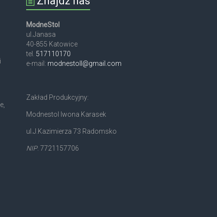
Znajdź nas
ModneStol
ul.Janasa
40-855 Katowice
tel.
517110170
i
e-mail:
modnestoll@gmail.com
Zakład Produkcyjny:
e,
Modnestol Iwona Karasek
ul.J.Kazimierza 73 Radomsko
NIP
. 7721157706