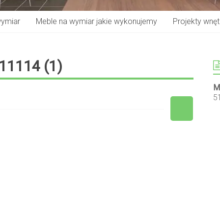
wymiar
Meble na wymiar jakie wykonujemy
Projekty wnętr
1114 (1)
M
5