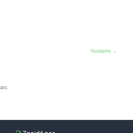
Następne →
arz.