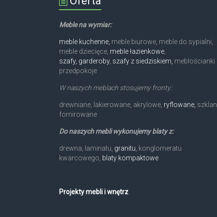
Oferta
Meble na wymiar:
meble kuchenne,
meble biurowe, meble do sypialni,
meble dziecięce,
meble łazienkowe
,
szafy, garderoby
,
szafy z siedziskiem,
meblościanki 
przedpokoje
W naszych meblach stosujemy fronty:
drewniane, lakierowane, akrylowe,
ryflowane,
szklan
fornirowane
Do naszych mebli wykonujemy blaty z:
drewna, laminatu,
granitu
, konglomeratu
kwarcowego,
blaty kompaktowe
Projekty mebli i wnętrz