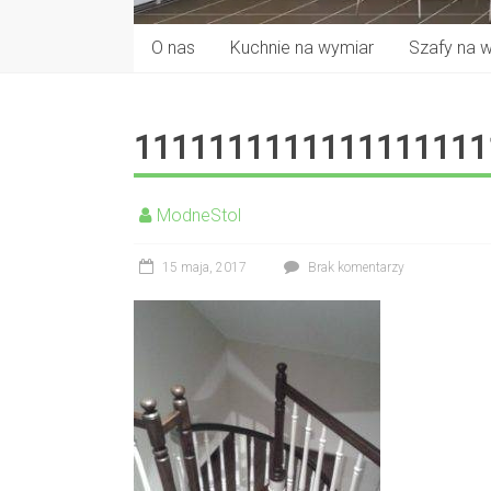
O nas
Kuchnie na wymiar
Szafy na 
11111111111111111111
ModneStol
15 maja, 2017
Brak komentarzy