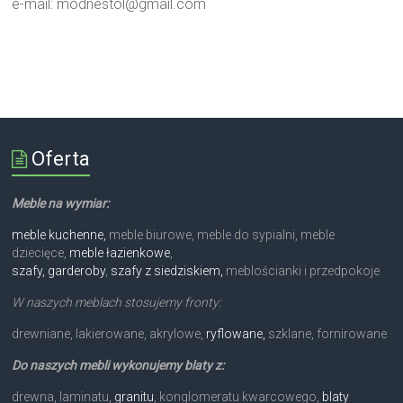
e-mail:
modnestol@gmail.com
Oferta
Meble na wymiar:
meble kuchenne,
meble biurowe, meble do sypialni, meble
dziecięce,
meble łazienkowe
,
szafy, garderoby
,
szafy z siedziskiem,
meblościanki i przedpokoje
W naszych meblach stosujemy fronty:
drewniane, lakierowane, akrylowe,
ryflowane,
szklane, fornirowane
Do naszych mebli wykonujemy blaty z:
drewna, laminatu,
granitu
, konglomeratu kwarcowego,
blaty