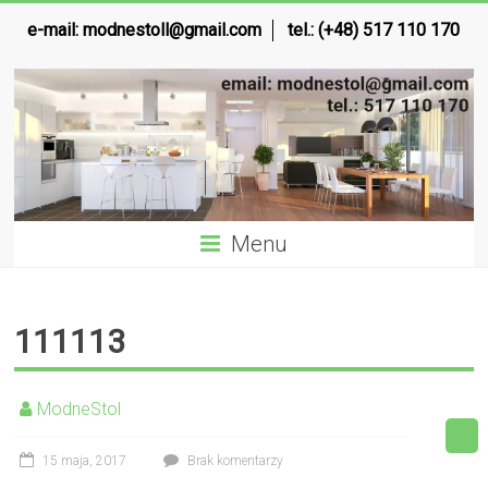
e-mail:
modnestoll@gmail.com
tel.: (+48) 517 110 170
Menu
111113
ModneStol
15 maja, 2017
Brak komentarzy