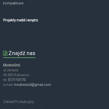
kompaktowe
Projekty mebli i wnętrz
Znajdź nas
ModneStol
ul.Janasa
40-855 Katowice
tel.
517110170
e-mail:
modnestoll@gmail.com
Zakład Produkcyjny: