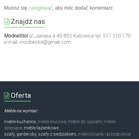
Musisz się
zalogować
, aby móc dodać komentarz.
Znajdź nas
ModneStol
ul. Janasa 4 40-855 Katowice tel. 517 110 170
e-mail:
modnestol@gmail.com
Oferta
Meble na wymiar:
meble kuchenne,
meble biurowe, meble do sypialni, meble
dziecięce,
meble łazienkowe
,
szafy, garderoby
,
szafy z siedziskiem,
meblościanki i przedpokoje