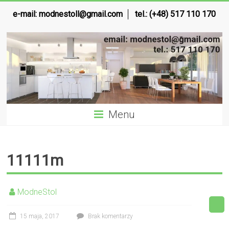
e-mail:
modnestoll@gmail.com
tel.: (+48) 517 110 170
Menu
11111m
ModneStol
15 maja, 2017
Brak komentarzy