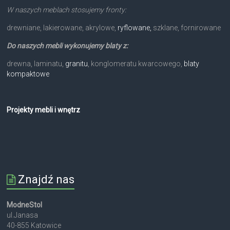
W naszych meblach stosujemy fronty:
drewniane, lakierowane, akrylowe,
ryflowane,
szklane, fornirowane
Do naszych mebli wykonujemy blaty z:
drewna, laminatu,
granitu
, konglomeratu kwarcowego,
blaty
kompaktowe
Projekty mebli i wnętrz
Znajdź nas
ModneStol
ul.Janasa
40-855 Katowice