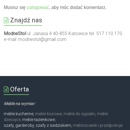
Musisz się
zalogować
, aby móc dodać komentarz.
Znajdź nas
ModneStol
ul. Janasa 4 40-855 Katowice tel. 517 110 170
e-mail:
modnestol@gmail.com
Oferta
Meble na wymiar:
meble kuchenne,
meble biurowe, meble do sypialni, meble
dziecięce,
meble łazienkowe
,
szafy, garderoby
,
szafy z siedziskiem,
meblościanki i przedpokoje