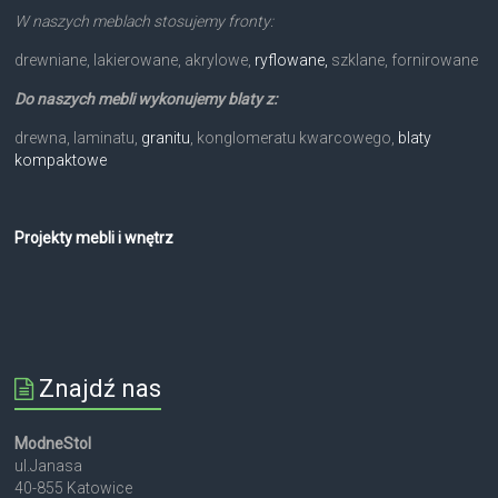
W naszych meblach stosujemy fronty:
drewniane, lakierowane, akrylowe,
ryflowane,
szklane, fornirowane
Do naszych mebli wykonujemy blaty z:
drewna, laminatu,
granitu
, konglomeratu kwarcowego,
blaty
kompaktowe
Projekty mebli i wnętrz
Znajdź nas
ModneStol
ul.Janasa
40-855 Katowice