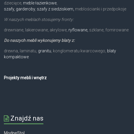
dziecięce,
meble łazienkowe
,
szafy, garderoby
,
szafy z siedziskiem,
meblościanki i przedpokoje
W naszych meblach stosujemy fronty:
drewniane, lakierowane, akrylowe,
ryflowane,
szklane, fornirowane
Do naszych mebli wykonujemy blaty z:
drewna, laminatu,
granitu
, konglomeratu kwarcowego,
blaty
kompaktowe
Projekty mebli i wnętrz
Znajdź nas
ModneStol