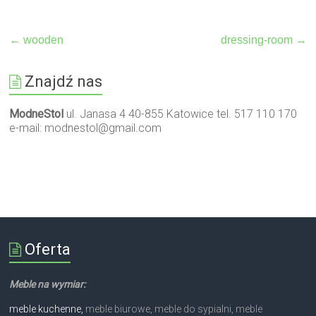
←
wooden
dressing-room
→
Znajdź nas
ModneStol
ul. Janasa 4 40-855 Katowice tel. 517 110 170
e-mail:
modnestol@gmail.com
Oferta
Meble na wymiar:
meble kuchenne,
meble biurowe, meble do sypialni, meble