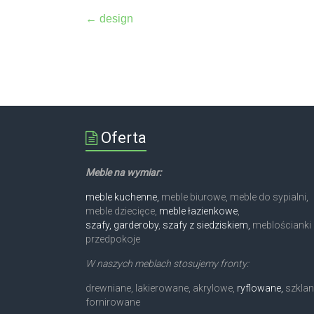
←
design
Oferta
Meble na wymiar:
meble kuchenne,
meble biurowe, meble do sypialni,
meble dziecięce,
meble łazienkowe
,
szafy, garderoby
,
szafy z siedziskiem,
meblościanki 
przedpokoje
W naszych meblach stosujemy fronty:
drewniane, lakierowane, akrylowe,
ryflowane,
szklan
fornirowane