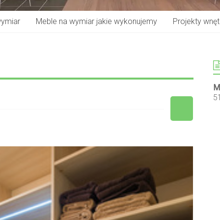
wymiar
Meble na wymiar jakie wykonujemy
Projekty wnętr
M
5