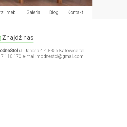
z i mebli
Galeria
Blog
Kontakt
Znajdź nas
odneStol
ul. Janasa 4 40-855 Katowice tel.
17 110 170 e-mail:
modnestol@gmail.com