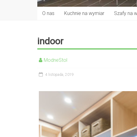
O nas
Kuchnie na wymiar
Szafy na 
indoor
ModneStol
4 listopada, 2019