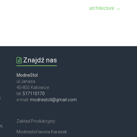
architecture
→
Znajdź nas
ModneStol
ul.Janasa
40-855 Katowice
tel.
517110170
i
e-mail:
modnestoll@gmail.com
Zakład Produkcyjny:
e,
Modnestol Iwona Karasek