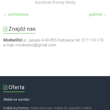
kuchnia fronty blaty
←
architektura
gabinet
→
Znajdź nas
ModneStol
ul. Janasa 4 40-855 Katowice tel. 517 110 170
e-mail:
modnestol@gmail.com
Oferta
Meble na wymiar:
meble kuchenne,
meble biurowe, meble do sypialni, meble