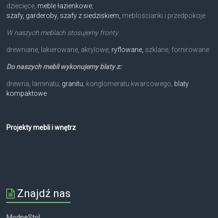
dziecięce,
meble łazienkowe
,
szafy, garderoby
,
szafy z siedziskiem,
meblościanki i przedpokoje
W naszych meblach stosujemy fronty:
drewniane, lakierowane, akrylowe,
ryflowane,
szklane, fornirowane
Do naszych mebli wykonujemy blaty z:
drewna, laminatu,
granitu
, konglomeratu kwarcowego,
blaty
kompaktowe
Projekty mebli i wnętrz
Znajdź nas
ModneStol