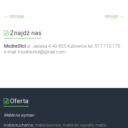
←
storage
design
→
Znajdź nas
ModneStol
ul. Janasa 4 40-855 Katowice tel. 517 110 170
e-mail:
modnestol@gmail.com
Oferta
Meble na wymiar:
meble kuchenne,
meble biurowe, meble do sypialni, meble