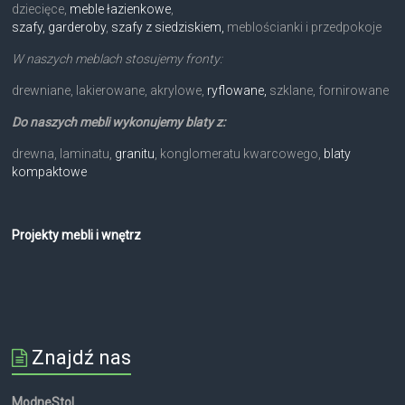
dziecięce,
meble łazienkowe
,
szafy, garderoby
,
szafy z siedziskiem,
meblościanki i przedpokoje
W naszych meblach stosujemy fronty:
drewniane, lakierowane, akrylowe,
ryflowane,
szklane, fornirowane
Do naszych mebli wykonujemy blaty z:
drewna, laminatu,
granitu
, konglomeratu kwarcowego,
blaty
kompaktowe
Projekty mebli i wnętrz
Znajdź nas
ModneStol