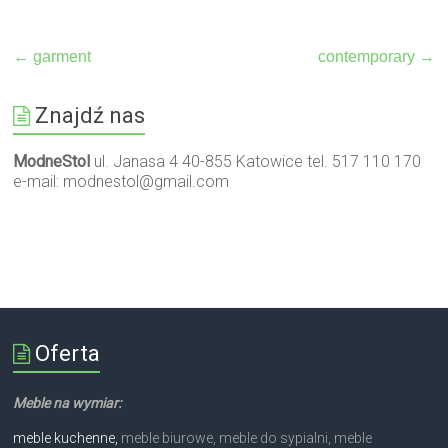
←
garment
contemporary
→
Znajdź nas
ModneStol
ul. Janasa 4 40-855 Katowice tel. 517 110 170
e-mail:
modnestol@gmail.com
Oferta
Meble na wymiar:
meble kuchenne,
meble biurowe, meble do sypialni, meble