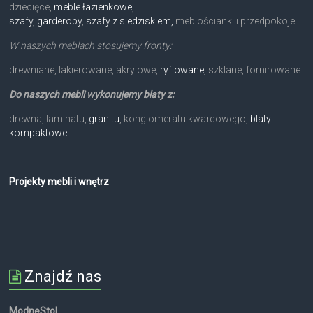
dziecięce,
meble łazienkowe
,
szafy, garderoby
,
szafy z siedziskiem,
meblościanki i przedpokoje
W naszych meblach stosujemy fronty:
drewniane, lakierowane, akrylowe,
ryflowane,
szklane, fornirowane
Do naszych mebli wykonujemy blaty z:
drewna, laminatu,
granitu
, konglomeratu kwarcowego,
blaty
kompaktowe
Projekty mebli i wnętrz
Znajdź nas
ModneStol