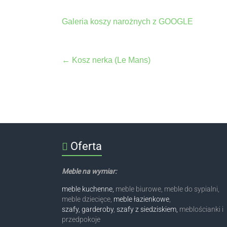
Galeria koszy narożnych z GOOGLE
←
Kosz nerka (Le Mans)
Oferta
Meble na wymiar:
meble kuchenne,
meble biurowe, meble do sypialni,
meble dziecięce,
meble łazienkowe
,
szafy, garderoby
,
szafy z siedziskiem,
meblościanki i
przedpokoje