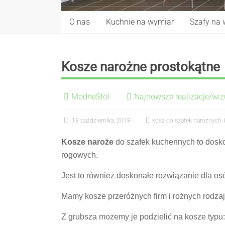
O nas
Kuchnie na wymiar
Szafy na
Kosze narożne prostokątne
ModneStol
Najnowsze realizacje/wiz
18 października, 2018
kosz do szafek narożnych
,
Kosze naroże
do szafek kuchennych to dosk
rogowych.
Jest to również doskonałe rozwiązanie dla os
Mamy kosze przeróżnych firm i rożnych rodza
Z grubsza możemy je podzielić na kosze typu: