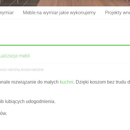
 wymiar
Meble na wymiar jakie wykonujemy
Projekty wnę
ualizacje mebli
kosz narożny
,
kosze narożne
onale rozwiązanie do małych
kuchni
. Dzięki koszom bez trudu 
ób lubiących udogodnienia.
jów.