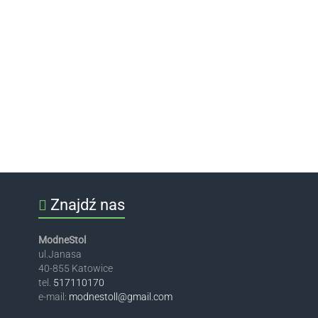
Znajdź nas
ModneStol
ul.Janasa
40-855 Katowice
tel.
517110170
e-mail:
modnestoll@gmail.com