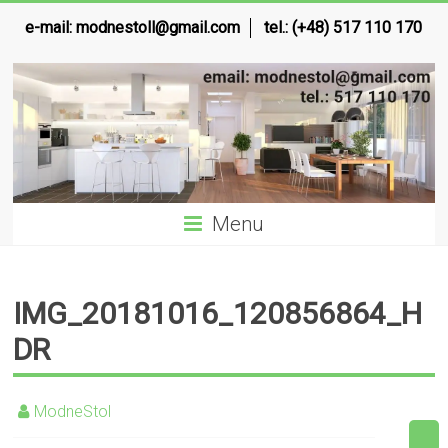
e-mail:
modnestoll@gmail.com
tel.: (+48) 517 110 170
Menu
IMG_20181016_120856864_H
DR
ModneStol