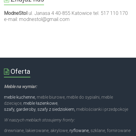
ModneStol
ul. Janasa 4 40-855 Katowice tel. 517 110 170
e-mail:
modnestol@gmail.com
Oferta
Meble na wymiar:
meble kuchenne,
meble biurowe, meble do sypialni, meble
dziecięce,
meble łazienkowe
,
szafy, garderoby
,
szafy z siedziskiem,
meblościanki i przedpokoje
W naszych meblach stosujemy fronty:
drewniane, lakierowane, akrylowe,
ryflowane,
szklane, fornirowane