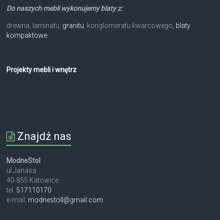
Do naszych mebli wykonujemy blaty z:
drewna, laminatu,
granitu
, konglomeratu kwarcowego,
blaty
kompaktowe
Projekty mebli i wnętrz
Znajdź nas
ModneStol
ul.Janasa
40-855 Katowice
tel.
517110170
e-mail:
modnestoll@gmail.com