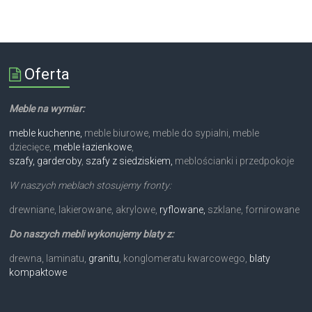
Oferta
Meble na wymiar:
meble kuchenne,
meble biurowe, meble do sypialni, meble
dziecięce,
meble łazienkowe
,
szafy, garderoby
,
szafy z siedziskiem,
meblościanki i przedpokoje
W naszych meblach stosujemy fronty:
drewniane, lakierowane, akrylowe,
ryflowane,
szklane, fornirowane
Do naszych mebli wykonujemy blaty z:
drewna, laminatu,
granitu
, konglomeratu kwarcowego,
blaty
kompaktowe