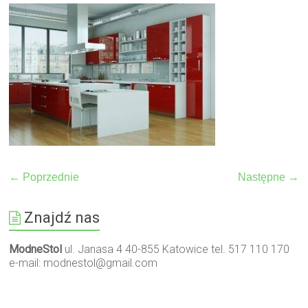
← Poprzednie
Następne →
Znajdź nas
ModneStol
ul. Janasa 4 40-855 Katowice tel. 517 110 170
e-mail:
modnestol@gmail.com