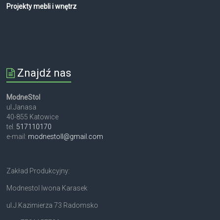
Projekty mebli i wnętrz
Znajdź nas
ModneStol
ul.Janasa
40-855 Katowice
tel.
517110170
e-mail:
modnestoll@gmail.com
Zakład Produkcyjny:
Modnestol Iwona Karasek
ul.J.Kazimierza 73 Radomsko