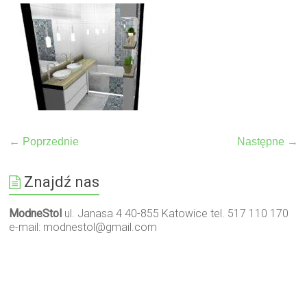
← Poprzednie
Następne →
Znajdź nas
ModneStol
ul. Janasa 4 40-855 Katowice tel. 517 110 170
e-mail:
modnestol@gmail.com