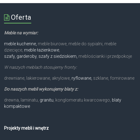
Oferta
Meble na wymiar:
meble kuchenne,
meble biurowe, meble do sypialni, meble
dziecięce,
meble łazienkowe
,
szafy, garderoby
,
szafy z siedziskiem,
meblościanki i przedpokoje
W naszych meblach stosujemy fronty:
drewniane, lakierowane, akrylowe,
ryflowane,
szklane, fornirowane
Do naszych mebli wykonujemy blaty z:
drewna, laminatu,
granitu
, konglomeratu kwarcowego,
blaty
kompaktowe
Projekty mebli i wnętrz