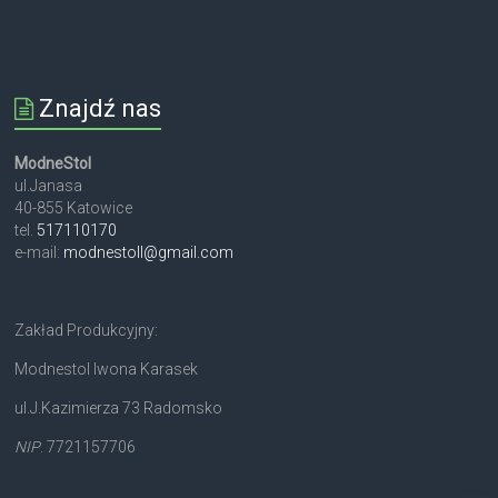
Znajdź nas
ModneStol
ul.Janasa
40-855 Katowice
tel.
517110170
e-mail:
modnestoll@gmail.com
Zakład Produkcyjny:
Modnestol Iwona Karasek
ul.J.Kazimierza 73 Radomsko
NIP
. 7721157706