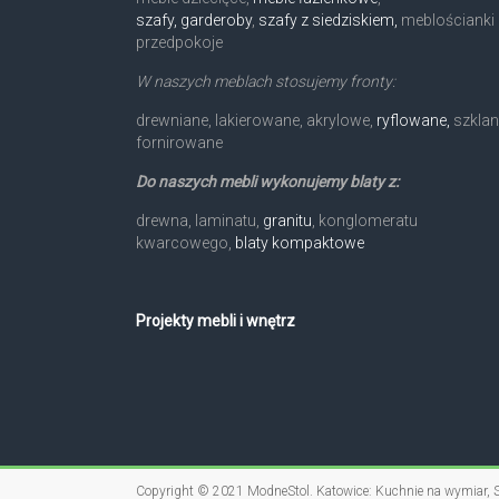
szafy, garderoby
,
szafy z siedziskiem,
meblościanki 
przedpokoje
W naszych meblach stosujemy fronty:
drewniane, lakierowane, akrylowe,
ryflowane,
szklan
fornirowane
Do naszych mebli wykonujemy blaty z:
drewna, laminatu,
granitu
, konglomeratu
kwarcowego,
blaty kompaktowe
Projekty mebli i wnętrz
Copyright © 2021
ModneStol
. Katowice: Kuchnie na wymiar,