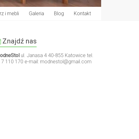
z i mebli
Galeria
Blog
Kontakt
Znajdź nas
odneStol
ul. Janasa 4 40-855 Katowice tel.
17 110 170 e-mail:
modnestol@gmail.com