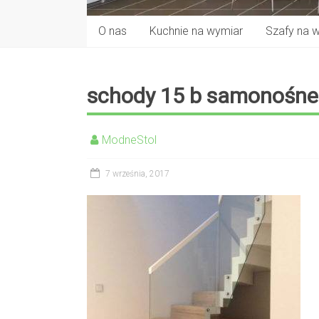
O nas
Kuchnie na wymiar
Szafy na 
schody 15 b samonośne
ModneStol
7 września, 2017