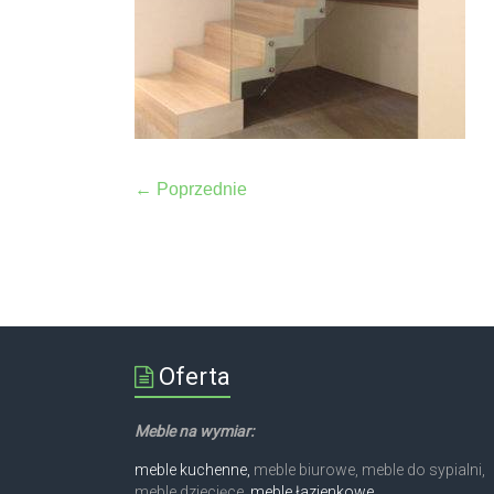
← Poprzednie
Oferta
Meble na wymiar:
meble kuchenne,
meble biurowe, meble do sypialni,
meble dziecięce,
meble łazienkowe
,