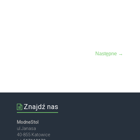
Następne →
Znajdź nas
ModneStol
ul.Janasa
40-855 Katowice