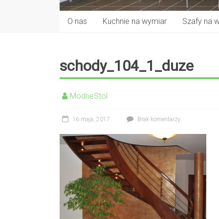
O nas
Kuchnie na wymiar
Szafy na 
schody_104_1_duze
ModneStol
16 maja, 2017
Brak komentarzy