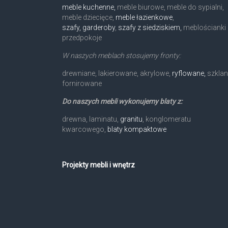
meble kuchenne,
meble biurowe, meble do sypialni,
meble dziecięce,
meble łazienkowe
,
szafy, garderoby
,
szafy z siedziskiem,
meblościanki 
przedpokoje
W naszych meblach stosujemy fronty:
drewniane, lakierowane, akrylowe,
ryflowane,
szklan
fornirowane
Do naszych mebli wykonujemy blaty z:
drewna, laminatu,
granitu
, konglomeratu
kwarcowego,
blaty kompaktowe
Projekty mebli i wnętrz