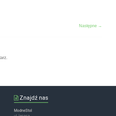
Następne →
arz.
Znajdź nas
ModneStol
ul.Janasa