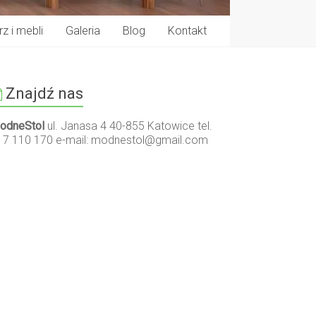
z i mebli
Galeria
Blog
Kontakt
Znajdź nas
odneStol
ul. Janasa 4 40-855 Katowice tel.
17 110 170 e-mail:
modnestol@gmail.com