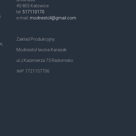
40-855 Katowice
tel.
517110170
i
e-mail:
modnestoll@gmail.com
Zakład Produkcyjny:
e,
Modnestol Iwona Karasek
ul.J.Kazimierza 73 Radomsko
NIP
. 7721157706