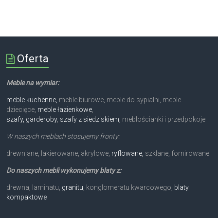
Oferta
Meble na wymiar:
meble kuchenne,
meble biurowe, meble do sypialni, meble
dziecięce,
meble łazienkowe
,
szafy, garderoby
,
szafy z siedziskiem,
meblościanki i przedpokoje
W naszych meblach stosujemy fronty:
drewniane, lakierowane, akrylowe,
ryflowane,
szklane, fornirowane
Do naszych mebli wykonujemy blaty z:
drewna, laminatu,
granitu
, konglomeratu kwarcowego,
blaty
kompaktowe