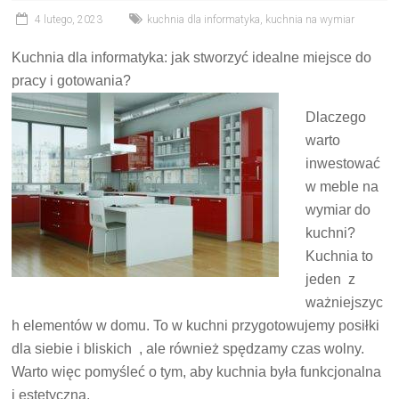
4 lutego, 2023
kuchnia dla informatyka
,
kuchnia na wymiar
Kuchnia dla informatyka: jak stworzyć idealne miejsce do
pracy i gotowania?
Dlaczego
warto
inwestować
w meble na
wymiar do
kuchni?
Kuchnia to
jeden z
ważniejszyc
h elementów w domu. To w kuchni przygotowujemy posiłki
dla siebie i bliskich , ale również spędzamy czas wolny.
Warto więc pomyśleć o tym, aby kuchnia była funkcjonalna
i estetyczna.