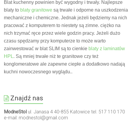
Blat kuchenny powinien być wygodny i trwały. Najlepsze
blaty to
blaty granitowe
są trwałe i odporne na uszkodzenia
mechaniczne i chemiczne. Jednak jeżeli będziemy na nich
pracować z komputerem to niestety są zimne. ciężko na
nich trzymać ręce przez wiele godzin pracy. Jeżeli dużo
czasu spędzamy przy komputerze to może warto
zainwestować w blat SLIM są to cienkie
blaty z laminatów
HPL
. Są mniej trwałe niż te granitowe czy też
konglomeratowe ale zapewne ciepłe a dodatkowo nadają
kuchni nowoczesnego wy
glądu..
Znajdź nas
ModneStol
ul. Janasa 4 40-855 Katowice tel. 517 110 170
e-mail:
modnestol@gmail.com