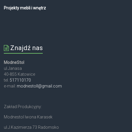
Projekty mebli i wnętrz
Znajdź nas
ModneStol
ul.Janasa
40-855 Katowice
tel.
517110170
e-mail:
modnestoll@gmail.com
Zakład Produkcyjny:
Modnestol Iwona Karasek
ul.J.Kazimierza 73 Radomsko