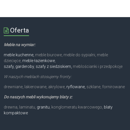
Oferta
Meble na wymiar:
meble kuchenne,
meble biurowe, meble do sypialni, meble
dziecięce,
meble łazienkowe
,
szafy, garderoby
,
szafy z siedziskiem,
meblościanki i przedpokoje
W naszych meblach stosujemy fronty:
drewniane, lakierowane, akrylowe,
ryflowane,
szklane, fornirowane
Do naszych mebli wykonujemy blaty z:
drewna, laminatu,
granitu
, konglomeratu kwarcowego,
blaty
kompaktowe