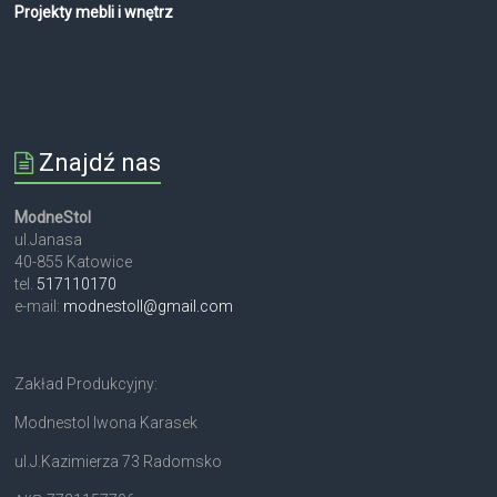
Projekty mebli i wnętrz
Znajdź nas
ModneStol
ul.Janasa
40-855 Katowice
tel.
517110170
e-mail:
modnestoll@gmail.com
Zakład Produkcyjny:
Modnestol Iwona Karasek
ul.J.Kazimierza 73 Radomsko