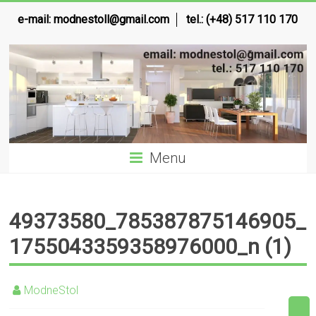
e-mail:
modnestoll@gmail.com
tel.: (+48) 517 110 170
Menu
49373580_785387875146905_
1755043359358976000_n (1)
ModneStol