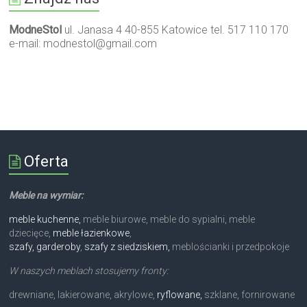
ModneStol
ul. Janasa 4 40-855 Katowice tel. 517 110 170
e-mail:
modnestol@gmail.com
Oferta
Meble na wymiar:
meble kuchenne,
meble biurowe, meble do sypialni, meble
dziecięce,
meble łazienkowe
,
szafy, garderoby
,
szafy z siedziskiem,
meblościanki i przedpokoje
W naszych meblach stosujemy fronty:
drewniane, lakierowane, akrylowe,
ryflowane,
szklane, fornirowane