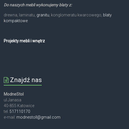
Do naszych mebli wykonujemy blaty z:
drewna, laminatu,
granitu
, konglomeratu kwarcowego,
blaty
kompaktowe
Projekty mebli i wnętrz
Znajdź nas
ModneStol
ul.Janasa
40-855 Katowice
tel.
517110170
e-mail:
modnestoll@gmail.com