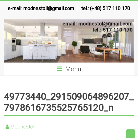
e-mail:
modnestoll@gmail.com
tel.: (+48) 517 110 170
Menu
49773440_291509064896207_
7978616735525765120_n
ModneStol