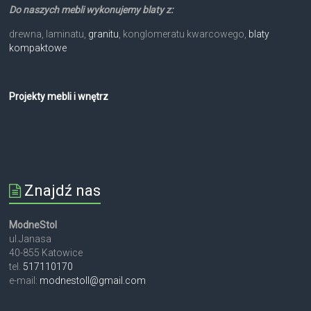
Do naszych mebli wykonujemy blaty z:
drewna, laminatu,
granitu
, konglomeratu kwarcowego,
blaty
kompaktowe
Projekty mebli i wnętrz
Znajdź nas
ModneStol
ul.Janasa
40-855 Katowice
tel.
517110170
e-mail:
modnestoll@gmail.com