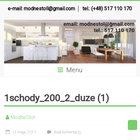
e-mail:
modnestoll@gmail.com
tel.: (+48) 517 110 170
Menu
1schody_200_2_duze (1)
ModneStol
15 maja, 2017
Brak komentarzy