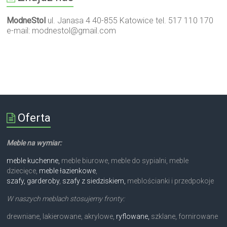
ModneStol
ul. Janasa 4 40-855 Katowice tel. 517 110 170
e-mail:
modnestol@gmail.com
Oferta
Meble na wymiar:
meble kuchenne,
meble biurowe, meble do sypialni, meble
dziecięce,
meble łazienkowe
,
szafy, garderoby
,
szafy z siedziskiem,
meblościanki i przedpokoje
W naszych meblach stosujemy fronty:
drewniane, lakierowane, akrylowe,
ryflowane,
szklane, fornirowane