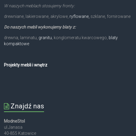
W naszych meblach stosujemy fronty:
drewniane, lakierowane, akrylowe,
ryflowane,
szklane, fornirowane
Do naszych mebli wykonujemy blaty z:
drewna, laminatu,
granitu
, konglomeratu kwarcowego,
blaty
kompaktowe
Projekty mebli i wnętrz
Znajdź nas
ModneStol
ul.Janasa
40-855 Katowice