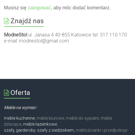
Musisz się
zalogować
, aby móc dodać komentarz.
Znajdź nas
ModneStol
ul. Janasa 4 40-855 Katowice tel. 517 110 170
e-mail:
modnestol@gmail.com
Oferta
Meble na wymiar:
meble kuchenne,
meble biurowe, meble do sypialni, meble
dziecięce,
meble łazienkowe
,
szafy, garderoby
,
szafy z siedziskiem,
meblościanki i przedpokoje