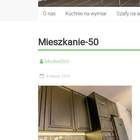
O nas
Kuchnie na wymiar
Szafy na 
Mieszkanie-50
ModneStol
6 marca, 2019