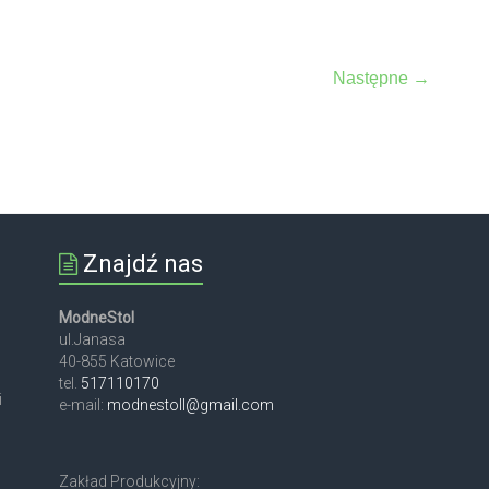
Następne →
Znajdź nas
ModneStol
ul.Janasa
40-855 Katowice
tel.
517110170
i
e-mail:
modnestoll@gmail.com
Zakład Produkcyjny: