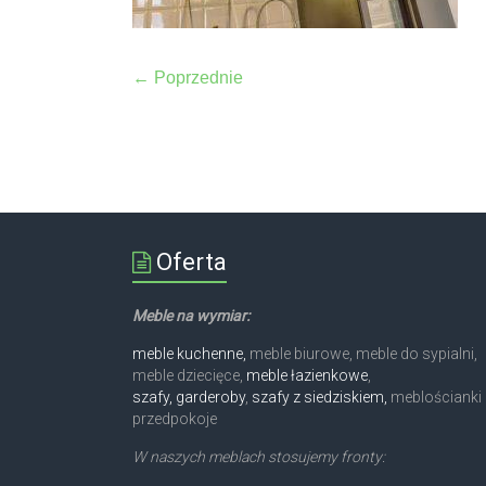
← Poprzednie
Oferta
Meble na wymiar:
meble kuchenne,
meble biurowe, meble do sypialni,
meble dziecięce,
meble łazienkowe
,
szafy, garderoby
,
szafy z siedziskiem,
meblościanki 
przedpokoje
W naszych meblach stosujemy fronty: