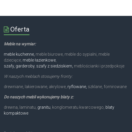
Oferta
Meble na wymiar:
meble kuchenne,
meble biurowe, meble do sypialni, meble
dziecięce,
meble łazienkowe
,
szafy, garderoby
,
szafy z siedziskiem,
meblościanki i przedpokoje
W naszych meblach stosujemy fronty:
drewniane, lakierowane, akrylowe,
ryflowane,
szklane, fornirowane
Do naszych mebli wykonujemy blaty z:
drewna, laminatu,
granitu
, konglomeratu kwarcowego,
blaty
kompaktowe