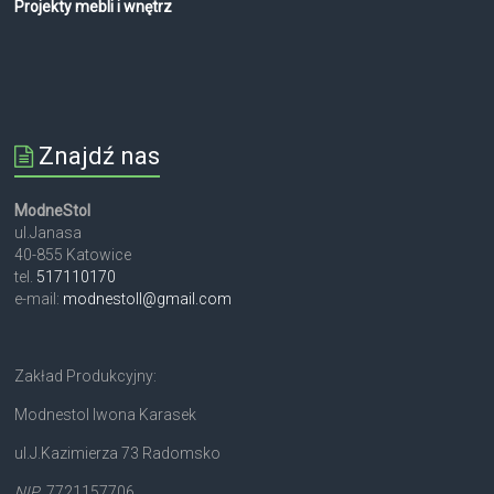
Projekty mebli i wnętrz
Znajdź nas
ModneStol
ul.Janasa
40-855 Katowice
tel.
517110170
e-mail:
modnestoll@gmail.com
Zakład Produkcyjny:
Modnestol Iwona Karasek
ul.J.Kazimierza 73 Radomsko
NIP
. 7721157706