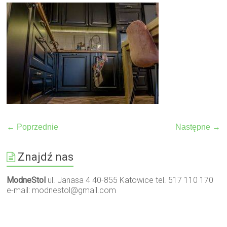
← Poprzednie
Następne →
Znajdź nas
ModneStol
ul. Janasa 4 40-855 Katowice tel. 517 110 170
e-mail:
modnestol@gmail.com