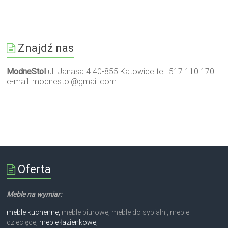
Znajdź nas
ModneStol
ul. Janasa 4 40-855 Katowice tel. 517 110 170
e-mail:
modnestol@gmail.com
Oferta
Meble na wymiar:
meble kuchenne,
meble biurowe, meble do sypialni, meble
dziecięce,
meble łazienkowe
,