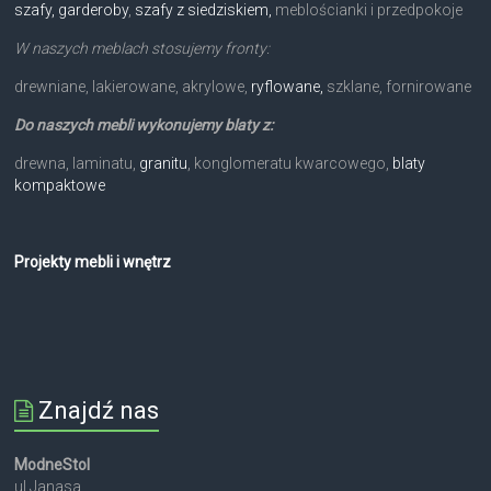
szafy, garderoby
,
szafy z siedziskiem,
meblościanki i przedpokoje
W naszych meblach stosujemy fronty:
drewniane, lakierowane, akrylowe,
ryflowane,
szklane, fornirowane
Do naszych mebli wykonujemy blaty z:
drewna, laminatu,
granitu
, konglomeratu kwarcowego,
blaty
kompaktowe
Projekty mebli i wnętrz
Znajdź nas
ModneStol
ul.Janasa