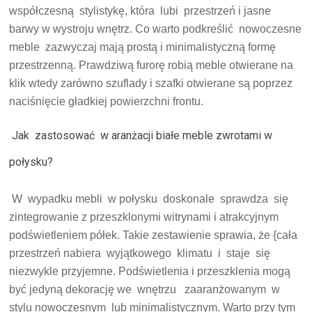
współczesną stylistykę, która lubi przestrzeń i jasne
barwy w wystroju wnętrz. Co warto podkreślić nowoczesne
meble zazwyczaj mają prostą i minimalistyczną formę
przestrzenną. Prawdziwą furorę robią meble otwierane na
klik wtedy zarówno szuflady i szafki otwierane są poprzez
naciśnięcie gładkiej powierzchni frontu.
Jak zastosować w aranżacji białe meble zwrotami w
połysku?
W wypadku mebli w połysku doskonale sprawdza się
zintegrowanie z przeszklonymi witrynami i atrakcyjnym
podświetleniem półek. Takie zestawienie sprawia, że {cała
przestrzeń nabiera wyjątkowego klimatu i staje się
niezwykle przyjemne. Podświetlenia i przeszklenia mogą
być jedyną dekorację we wnętrzu zaaranżowanym w
stylu nowoczesnym lub minimalistycznym. Warto przy tym