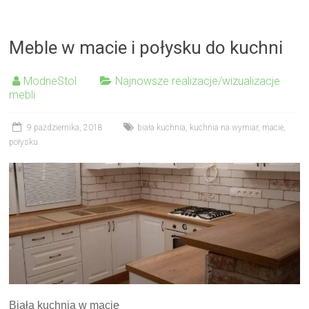
Meble w macie i połysku do kuchni
ModneStol
Najnowsze realizacje/wizualizacje
mebli
9 października, 2018
biała kuchnia
,
kuchnia na wymiar
,
macie
,
połysku
Biała kuchnia w macie