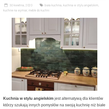
30 kwietnia, 2020
biała kuchnia
,
kuchnia w stylu angielskim
,
kuchnie na wymiar
,
meble do kuchni
Kuchnia w stylu angielskim
jest alternatywą dla klientów
którzy szukają innych pomysłów na swoją kuchnię niż białe