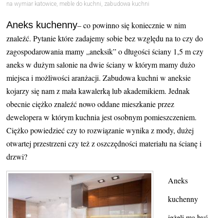
na wymiar katowice
,
meble do kuchni
,
zabudowa kuchni
Aneks kuchenny
– co powinno się koniecznie w nim
znaleźć. Pytanie które zadajemy sobie bez względu na to czy do
zagospodarowania mamy „aneksik” o długości ściany 1,5 m czy
aneks w dużym salonie na dwie ściany w którym mamy dużo
miejsca i możliwości aranżacji. Zabudowa kuchni w aneksie
kojarzy się nam z mała kawalerką lub akademikiem. Jednak
obecnie ciężko znaleźć nowo oddane mieszkanie przez
dewelopera w którym kuchnia jest osobnym pomieszczeniem.
Ciężko powiedzieć czy to rozwiązanie wynika z mody, dużej
otwartej przestrzeni czy też z oszczędności materiału na ścianę i
drzwi?
Aneks
kuchenny
jeżeli ma być