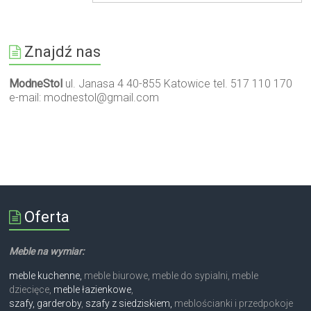
Znajdź nas
ModneStol
ul. Janasa 4 40-855 Katowice tel. 517 110 170
e-mail:
modnestol@gmail.com
Oferta
Meble na wymiar:
meble kuchenne,
meble biurowe, meble do sypialni, meble
dziecięce,
meble łazienkowe
,
szafy, garderoby
,
szafy z siedziskiem,
meblościanki i przedpokoje