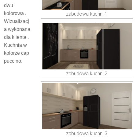
dwu
kolorowa .
zabudowa kuchni 1
Wizualizacj
a wykonana
dla klienta .
Kuchnia w
kolorze cap
puccino.
zabudowa kuchni 2
zabudowa kuchni 3