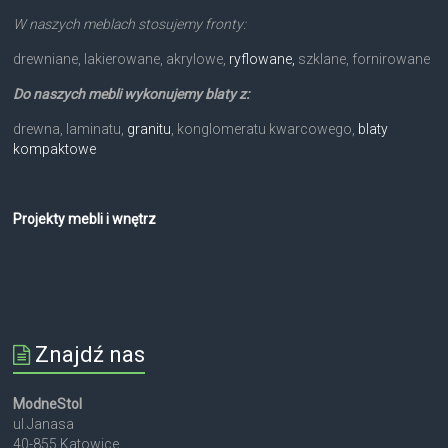
W naszych meblach stosujemy fronty:
drewniane, lakierowane, akrylowe,
ryflowane,
szklane, fornirowane
Do naszych mebli wykonujemy blaty z:
drewna, laminatu,
granitu
, konglomeratu kwarcowego,
blaty
kompaktowe
Projekty mebli i wnętrz
Znajdź nas
ModneStol
ul.Janasa
40-855 Katowice