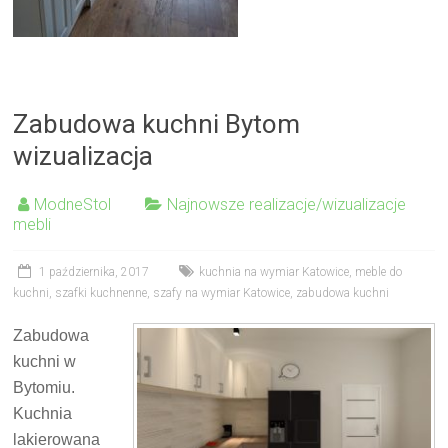
Zabudowa kuchni Bytom
wizualizacja
ModneStol
Najnowsze realizacje/wizualizacje
mebli
1 października, 2017
kuchnia na wymiar Katowice
,
meble do
kuchni
,
szafki kuchnenne
,
szafy na wymiar Katowice
,
zabudowa kuchni
Zabudowa
kuchni w
Bytomiu.
Kuchnia
lakierowana