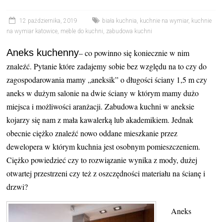
12 października, 2019
biała kuchnia
,
kuchnie na wymiar
,
kuchnie
na wymiar katowice
,
meble do kuchni
,
zabudowa kuchni
Aneks kuchenny
– co powinno się koniecznie w nim
znaleźć. Pytanie które zadajemy sobie bez względu na to czy do
zagospodarowania mamy „aneksik” o długości ściany 1,5 m czy
aneks w dużym salonie na dwie ściany w którym mamy dużo
miejsca i możliwości aranżacji. Zabudowa kuchni w aneksie
kojarzy się nam z mała kawalerką lub akademikiem. Jednak
obecnie ciężko znaleźć nowo oddane mieszkanie przez
dewelopera w którym kuchnia jest osobnym pomieszczeniem.
Ciężko powiedzieć czy to rozwiązanie wynika z mody, dużej
otwartej przestrzeni czy też z oszczędności materiału na ścianę i
drzwi?
Aneks