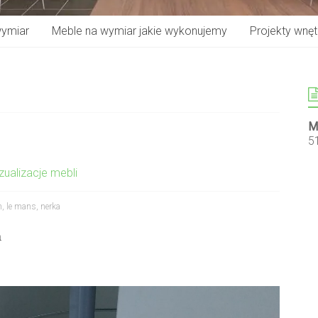
wymiar
Meble na wymiar jakie wykonujemy
Projekty wnętr
M
5
zualizacje mebli
h
,
le mans
,
nerka
a