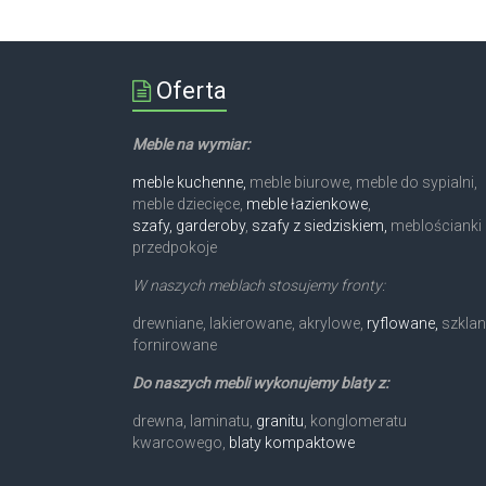
Oferta
Meble na wymiar:
meble kuchenne,
meble biurowe, meble do sypialni,
meble dziecięce,
meble łazienkowe
,
szafy, garderoby
,
szafy z siedziskiem,
meblościanki 
przedpokoje
W naszych meblach stosujemy fronty:
drewniane, lakierowane, akrylowe,
ryflowane,
szklan
fornirowane
Do naszych mebli wykonujemy blaty z:
drewna, laminatu,
granitu
, konglomeratu
kwarcowego,
blaty kompaktowe