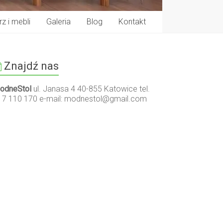
z i mebli
Galeria
Blog
Kontakt
Znajdź nas
odneStol
ul. Janasa 4 40-855 Katowice tel.
17 110 170 e-mail:
modnestol@gmail.com