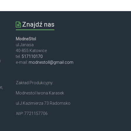
Znajdź nas
ModneStol
ul.Janasa
40-855 Katowice
tel.
517110170
i
e-mail:
modnestoll@gmail.com
Zakład Produkcyjny:
e,
Modnestol Iwona Karasek
ul.J.Kazimierza 73 Radomsko
NIP
. 7721157706