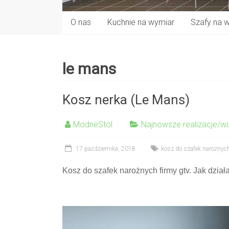
O nas
Kuchnie na wymiar
Szafy na 
le mans
Kosz nerka (Le Mans)
ModneStol
Najnowsze realizacje/wi
17 października, 2018
kosz do szafek narożnyc
Kosz do szafek narożnych firmy gtv. Jak dział
Odtwarzacz
video