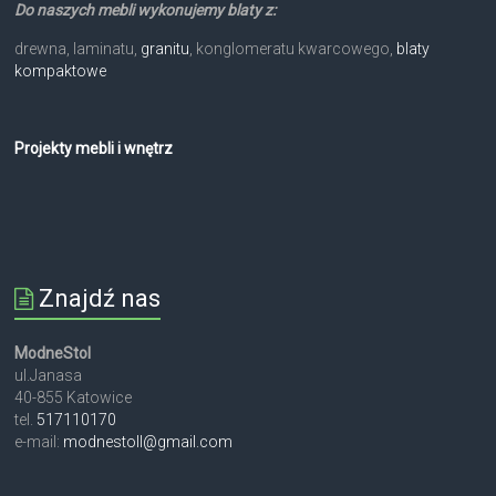
Do naszych mebli wykonujemy blaty z:
drewna, laminatu,
granitu
, konglomeratu kwarcowego,
blaty
kompaktowe
Projekty mebli i wnętrz
Znajdź nas
ModneStol
ul.Janasa
40-855 Katowice
tel.
517110170
e-mail:
modnestoll@gmail.com