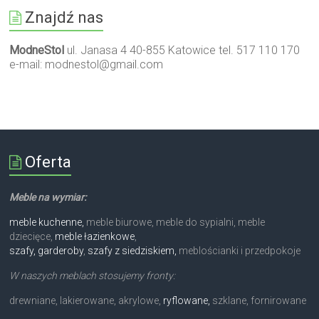
Znajdź nas
ModneStol
ul. Janasa 4 40-855 Katowice tel. 517 110 170
e-mail:
modnestol@gmail.com
Oferta
Meble na wymiar:
meble kuchenne,
meble biurowe, meble do sypialni, meble
dziecięce,
meble łazienkowe
,
szafy, garderoby
,
szafy z siedziskiem,
meblościanki i przedpokoje
W naszych meblach stosujemy fronty:
drewniane, lakierowane, akrylowe,
ryflowane,
szklane, fornirowane