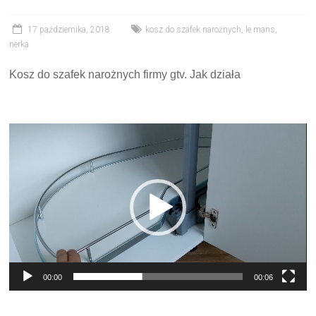
17 października, 2018
kosz do szafek narożnych
,
le mans
,
nerka
Kosz do szafek narożnych firmy gtv. Jak działa
Odtwarzacz
video
00:00
00:06