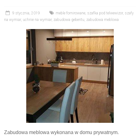
9 stycznia, 2019
meble fornirowane
,
szafka pod telwewizor
,
szafy
na wymiar
,
uchnie na wymiar
,
zabudowa geberitu
,
zabudowa meblowa
Zabudowa meblowa wykonana w domu prywatnym.