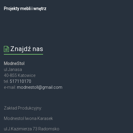
Projekty mebli i wnętrz
Znajdź nas
ModneStol
ul.Janasa
40-855 Katowice
tel.
517110170
e-mail:
modnestoll@gmail.com
Zakład Produkcyjny:
Modnestol Iwona Karasek
ul.J.Kazimierza 73 Radomsko