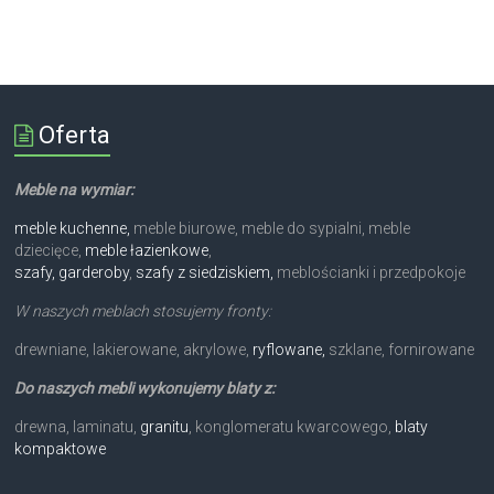
Oferta
Meble na wymiar:
meble kuchenne,
meble biurowe, meble do sypialni, meble
dziecięce,
meble łazienkowe
,
szafy, garderoby
,
szafy z siedziskiem,
meblościanki i przedpokoje
W naszych meblach stosujemy fronty:
drewniane, lakierowane, akrylowe,
ryflowane,
szklane, fornirowane
Do naszych mebli wykonujemy blaty z:
drewna, laminatu,
granitu
, konglomeratu kwarcowego,
blaty
kompaktowe