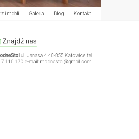
z i mebli
Galeria
Blog
Kontakt
Znajdź nas
odneStol
ul. Janasa 4 40-855 Katowice tel.
17 110 170 e-mail:
modnestol@gmail.com