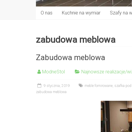
O nas
Kuchnie na wymiar
Szafy na 
zabudowa meblowa
Zabudowa meblowa
ModneStol
Najnowsze realizacje/wi
9 stycznia, 2019
meble fornirowane
,
szafka pod 
zabudowa meblowa