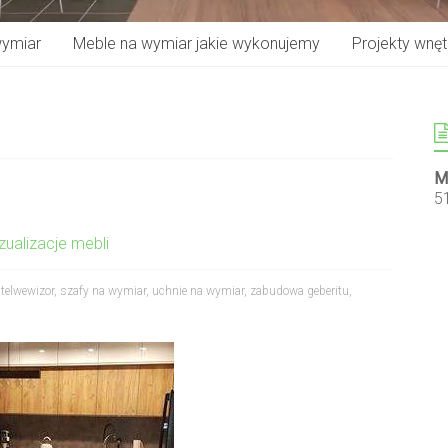
wymiar
Meble na wymiar jakie wykonujemy
Projekty wnętr
M
5
zualizacje mebli
telwewizor
,
szafy na wymiar
,
uchnie na wymiar
,
zabudowa geberitu
,