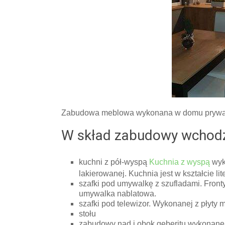
Zabudowa meblowa wykonana w domu prywa
W skład zabudowy wchodz
kuchni z pół-wyspą
Kuchnia z wyspą
wyk
lakierowanej. Kuchnia jest w kształcie lit
szafki pod umywalkę z szufladami. Fronty
umywalka nablatowa.
szafki pod telewizor. Wykonanej z płyty 
stołu
zabudowy nad i obok geberitu wykonanej