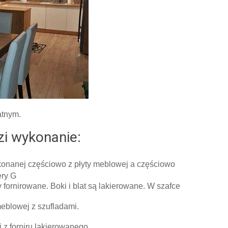
tnym.
i wykonanie:
onanej częściowo z płyty meblowej a częściowo
ery G
 fornirowane. Boki i blat są lakierowane. W szafce
meblowej z szufladami.
 z forniru lakierowanego